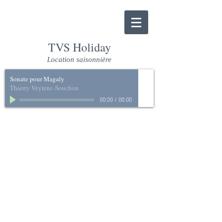
TVS Holiday
Location saisonnière
Sonate pour Magaly
Thierry Veyrenc-Souchon
00:00
/
00:00