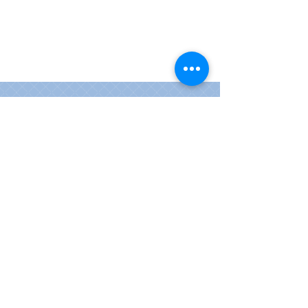
Au plaisir de vous recevoir
Florence & Thierry
M. Veyrenc-Souchon