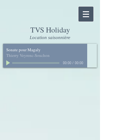
TVS Holiday
Location saisonnière
Sonate pour Magaly
Thierry Veyrenc-Souchon
00:00
/
00:00