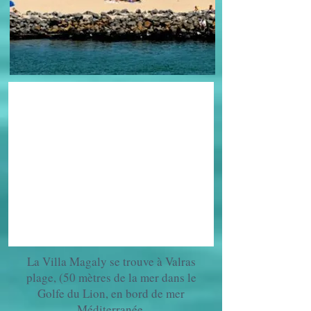
La Villa Magaly
se trouve à Valras
plage, (50
mètres
de la mer
dans le
Golfe du Lion, en bord de mer
Méditerranée.