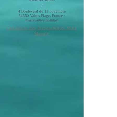
/
4 Boulevard du 11 novembre
34350 Valras Plage, France /
thierry@tvs.holiday
Calendrier des disponibilités Villa
Magaly