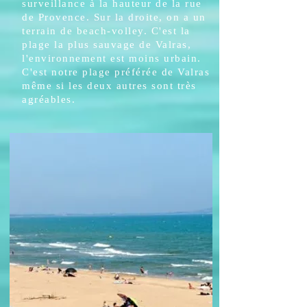
surveillance à la hauteur de la rue
de Provence. Sur la droite, on a un
terrain de beach-volley. C'est la
plage la plus sauvage de Valras,
l'environnement est moins urbain.
C'est notre plage préférée de Valras
même si les deux autres sont très
agréables.