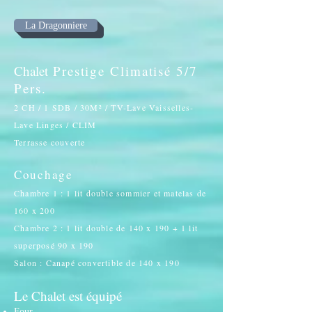
La Dragonniere
Chalet
Prestige Climatisé 5/7
Pers.
2
CH /
1
SDB /
30
M² / TV-Lave Vaisselles-
Lave Linges / CLIM
Terrasse couverte
Couchage
Chambre 1 : 1 lit double sommier et matelas de
160 x 200
Chambre 2 : 1 lit double de 140 x 190 + 1 lit
superposé 90 x 190
Salon : Canapé convertible de 140 x 190
Le Chalet
est équipé
Four