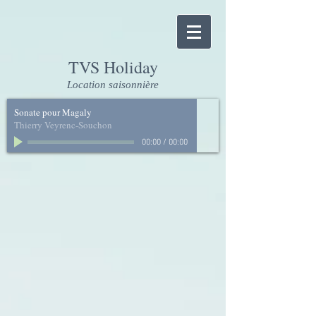
TVS Holiday
Location saisonnière
Sonate pour Magaly
Thierry Veyrenc-Souchon
00:00
/
00:00