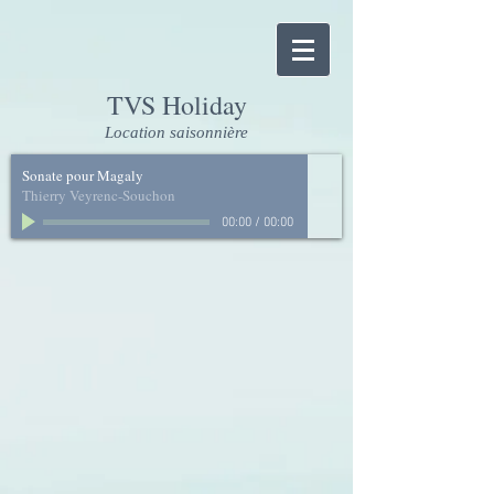
TVS Holiday
Location saisonnière
Sonate pour Magaly
Thierry Veyrenc-Souchon
00:00
/
00:00