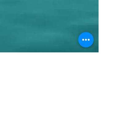
DES QUESTIONS ? CONTACTEZ
NOUS AU :
06 17 99 96 82
Le Studio Cabine
se trouve à Valras
plage, 30 mètres de la mer
dans le
Golfe du Lion, en bord de mer
Méditerranée.
/
28 Rue Frederic Mistral